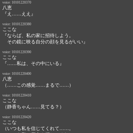
voice: 10101220370
八恵
『え……ええ』
voice: 10101220380
ここな
『ならば、私の家に招待しよう。

　その鏡に映る自分の顔を見るがいい』
voice: 10101220390
ここな
『……私は、その中にいる』
voice: 10101220400
八恵
（……この感覚……まるで……）
voice: 10101220410
ここな
（静香ちゃん……見てる？）
voice: 10101220420
ここな
（いつも私を信じてくれて……。
