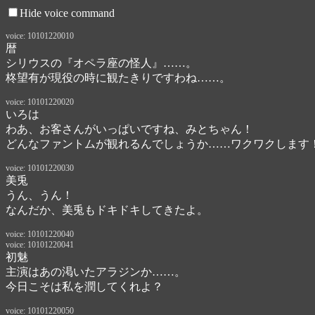
Hide voice command
voice: 10101220010
暦
シリウスの『オペラ座の怪人』……。

柊望有が現役の時に観たきりですわね……。
voice: 10101220020
いろは
わあ、お客さんがいっぱいですね、みとちゃん！

どんなファントムが観れるんでしょうか……ワクワクします
voice: 10101220030
美兎
うん、うん！

なんだか、美兎もドキドキしてきたよ。
voice: 10101220040
voice: 10101220041
初魅
主演はあの渇いたアラジンか……。
今日こそは私を潤してくれよ？
voice: 10101220050