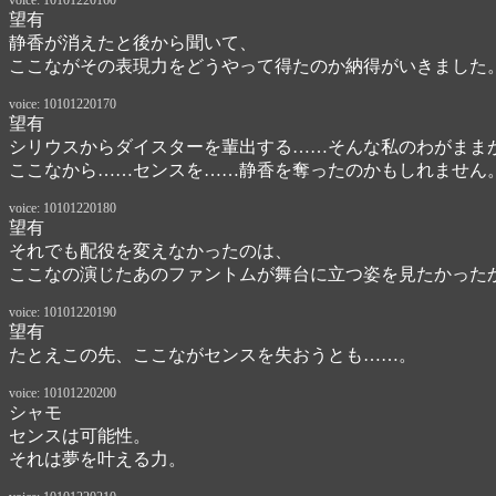
voice: 10101220160
望有
静香が消えたと後から聞いて、

ここながその表現力をどうやって得たのか納得がいきました
voice: 10101220170
望有
シリウスからダイスターを輩出する……そんな私のわがままが
ここなから……センスを……静香を奪ったのかもしれません
voice: 10101220180
望有
それでも配役を変えなかったのは、

ここなの演じたあのファントムが舞台に立つ姿を見たかった
voice: 10101220190
望有
たとえこの先、ここながセンスを失おうとも……。
voice: 10101220200
シャモ
センスは可能性。

それは夢を叶える力。