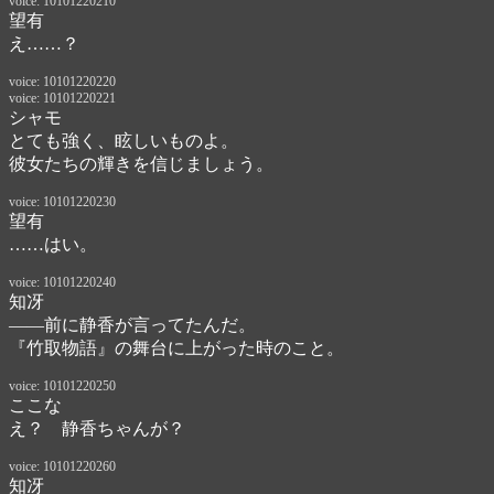
voice: 10101220210
望有
え……？
voice: 10101220220
voice: 10101220221
シャモ
とても強く、眩しいものよ。
彼女たちの輝きを信じましょう。
voice: 10101220230
望有
……はい。
voice: 10101220240
知冴
――前に静香が言ってたんだ。

『竹取物語』の舞台に上がった時のこと。
voice: 10101220250
ここな
え？　静香ちゃんが？
voice: 10101220260
知冴