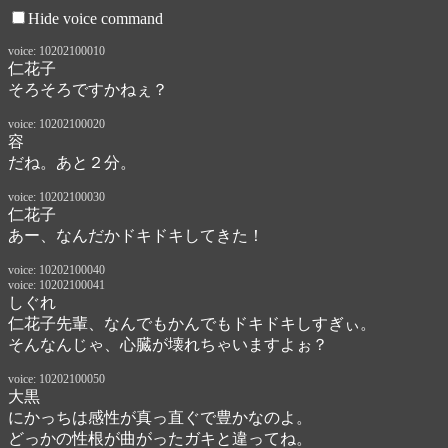
Hide voice command
voice: 10202100010
仁花子
そろそろですかねぇ？　
voice: 10202100020
容
だね。あと２分。
voice: 10202100030
仁花子
あー、なんだかドキドキしてきた！　
voice: 10202100040
voice: 10202100041
しぐれ
仁花子先輩、なんでもかんでもドキドキしすぎぃ。
そんなんじゃ、心臓が壊れちゃいますよぉ？　
voice: 10202100050
大黒
にかっちは感性が真っ直ぐで豊かなのよ。

どっかの性根が曲がったガキと違ってね。