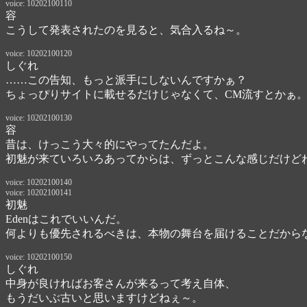
voice: 10202100110
容
こうして発表されたのを見ると、気合入るね～。
voice: 10202100120
しぐれ
……この告知、もっと派手にしないんですかぁ？　

ちょっぴりサイトに載せるだけじゃなくて、CM流すとかぁ
voice: 10202100130
容
昔は、けっこう大々的にやってたんだよ。

初魅が来ていろいろあってからは、ずっとこんな感じだけど
voice: 10202100140
voice: 10202100141
初魅
Edenはこれでいいんだ。
何よりも優先されるべきは、本物の舞台を届けることだから
voice: 10202100150
しぐれ
中身が良ければお客さんが来るって考え自体、

もうだいぶ古いと思いますけどねぇ～。