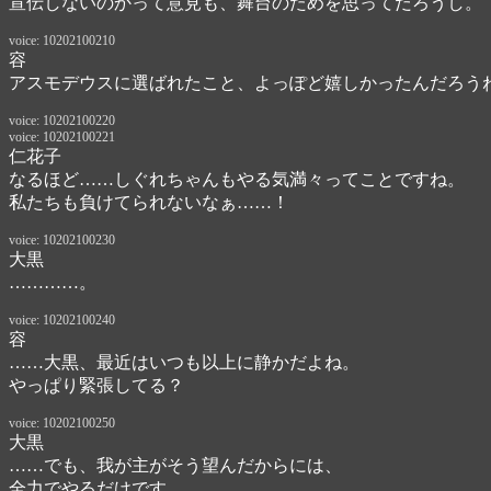
宣伝しないのかって意見も、舞台のためを思ってだろうし。
voice: 10202100210
容
アスモデウスに選ばれたこと、よっぽど嬉しかったんだろう
voice: 10202100220
voice: 10202100221
仁花子
なるほど……しぐれちゃんもやる気満々ってことですね。
私たちも負けてられないなぁ……！　
voice: 10202100230
大黒
…………。
voice: 10202100240
容
……大黒、最近はいつも以上に静かだよね。

やっぱり緊張してる？　
voice: 10202100250
大黒
……でも、我が主がそう望んだからには、

全力でやるだけです……。