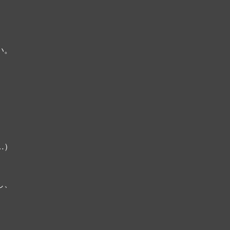
。

…）
、
