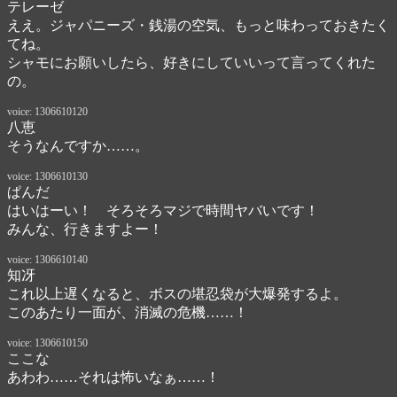
テレーゼ
ええ。ジャパニーズ・銭湯の空気、もっと味わっておきたく
てね。

シャモにお願いしたら、好きにしていいって言ってくれた
の。
voice: 1306610120
八恵
そうなんですか……。
voice: 1306610130
ぱんだ
はいはーい！　そろそろマジで時間ヤバいです！　

みんな、行きますよー！　
voice: 1306610140
知冴
これ以上遅くなると、ボスの堪忍袋が大爆発するよ。

このあたり一面が、消滅の危機……！　
voice: 1306610150
ここな
あわわ……それは怖いなぁ……！