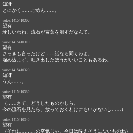
知冴
とにかく……ごめん……。
voice: 1415410300
望有
珍しいわね、流石が言葉を濁すだなんて。
voice: 1415410310
望有
さっきも言ったけど……話なら聞くわよ。

溜め込まず、吐き出したほうがいいこともあるわ。
voice: 1415410320
知冴
うん……。
voice: 1415410330
望有
（……さて、どうしたものかしら。

今の流石を見たら、放っておくわけにもいかないし……）
voice: 1415410340
望有
（それに……この空気じゃ、今日は酔えそうにないものね）