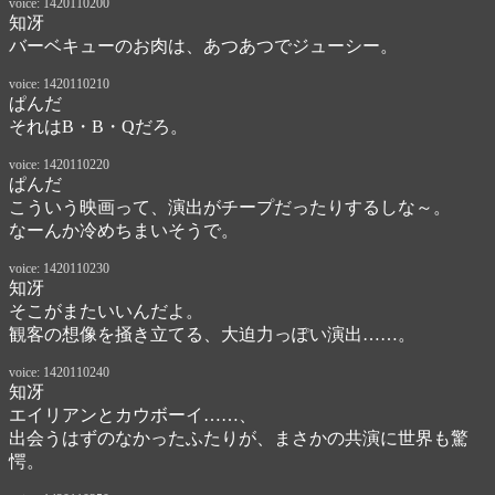
voice: 1420110200
知冴
バーベキューのお肉は、あつあつでジューシー。
voice: 1420110210
ぱんだ
それはB・B・Qだろ。
voice: 1420110220
ぱんだ
こういう映画って、演出がチープだったりするしな～。

なーんか冷めちまいそうで。
voice: 1420110230
知冴
そこがまたいいんだよ。

観客の想像を掻き立てる、大迫力っぽい演出……。
voice: 1420110240
知冴
エイリアンとカウボーイ……、

出会うはずのなかったふたりが、まさかの共演に世界も驚
愕。