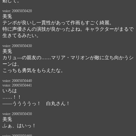
動して。
voice: 20005050420
美兎
テンポが良いし一貫性があって作画もすごく綺麗。

特に声優さんの演技が良かったよね。キャラクターがまるで
生きてるみたい。
voice: 20005050430
美兎
カリュ―の親友の……マリア・マリオンが敵に立ち向かうシ
ーンは、

こっちも勇気をもらえたな。
voice: 20005050440
voice: 20005050441
いろは
……！！
――ううううっ！　白丸さん！
voice: 20005050450
美兎
ふぁ、はいっ！