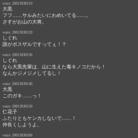
voice: 20013030110
大黒
フフ……サルみたいにわめいてる……。

さすがお山の大将。
voice: 20013030120
しぐれ
誰がボスザルですってぇ！？
voice: 20013030130
しぐれ
なら大黒先輩は、山に生えた毒キノコだから！

なんかジメジメしてるし！
voice: 20013030140
大黒
このガキ……っ！
voice: 20013030150
仁花子
ふたりともケンカしないで……！

仲良くしようよ。
voice: 20013030160