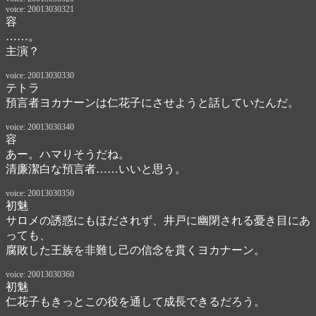
voice: 20013030321
容
……。
主演？
voice: 20013030330
テトラ
預言者ヨカナーンは仁花子にさせようと話していたんだ。
voice: 20013030340
容
あー。ハマりそうだね。

清廉潔白な預言者……いいと思う。
voice: 20013030350
初魅
サロメの誘惑にもほだされず、井戸に幽閉される憂き目にあ
っても、

腐敗した王族を非難し己の信念を貫くヨカナーン。
voice: 20013030360
初魅
仁花子もきっとこの役を通して成長できるだろう。