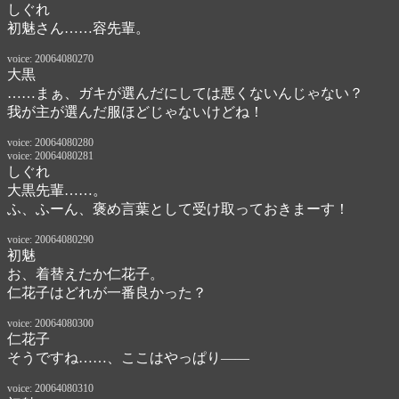
しぐれ
初魅さん……容先輩。
voice: 20064080270
大黒
……まぁ、ガキが選んだにしては悪くないんじゃない？

我が主が選んだ服ほどじゃないけどね！
voice: 20064080280
voice: 20064080281
しぐれ
大黒先輩……。
ふ、ふーん、褒め言葉として受け取っておきまーす！
voice: 20064080290
初魅
お、着替えたか仁花子。

仁花子はどれが一番良かった？
voice: 20064080300
仁花子
そうですね……、ここはやっぱり――
voice: 20064080310