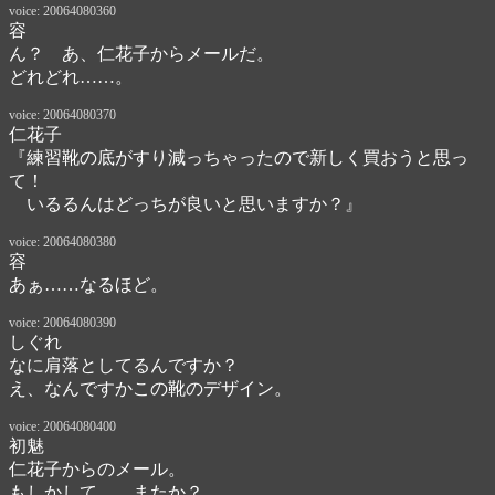
voice: 20064080360
容
ん？　あ、仁花子からメールだ。

どれどれ……。
voice: 20064080370
仁花子
『練習靴の底がすり減っちゃったので新しく買おうと思っ
て！

　いるるんはどっちが良いと思いますか？』
voice: 20064080380
容
あぁ……なるほど。
voice: 20064080390
しぐれ
なに肩落としてるんですか？

え、なんですかこの靴のデザイン。
voice: 20064080400
初魅
仁花子からのメール。

もしかして……またか？