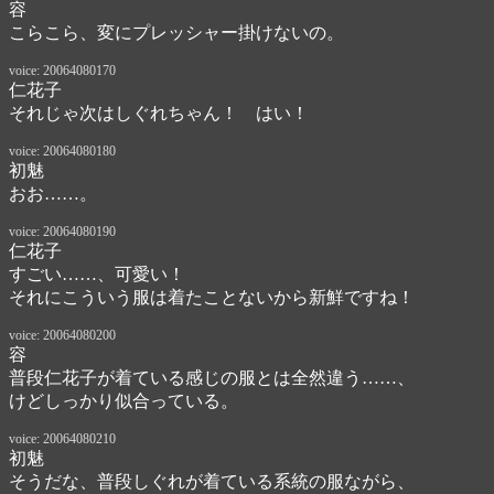
容
こらこら、変にプレッシャー掛けないの。
voice: 20064080170
仁花子
それじゃ次はしぐれちゃん！　はい！
voice: 20064080180
初魅
おお……。
voice: 20064080190
仁花子
すごい……、可愛い！

それにこういう服は着たことないから新鮮ですね！
voice: 20064080200
容
普段仁花子が着ている感じの服とは全然違う……、

けどしっかり似合っている。
voice: 20064080210
初魅
そうだな、普段しぐれが着ている系統の服ながら、
