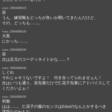
voice: 20064080410
容
うん、練習靴をどっちが良いか聞いてきたんだけど、

その、どっちも……。
voice: 20064080420
大黒
にかっち……。
voice: 20064080430
容
次は足元のコーディネイトかな……？
voice: 20064080440
しぐれ
それじゃキリないですよ！　付き合ってられませぇん！

次はいつも通り、容先輩だけで仁花子先輩にアドバイスして
くださいよぉ！
voice: 20064080450
初魅
はは……、仁花子の服のセンスはEdenのなんとかするべき
課題なのかもな。